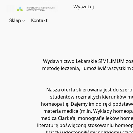
Sklep
Kontakt
Wydawnictwo Lekarskie SIMILIMUM zosta
metodę leczenia, i umożliwić wszystki
Nasza oferta skierowana jest do szero
studentów rozmaitych kierunków medy
homeopatię. Dajemy im do ręki podstawow
materia medica (m.in. Wykłady homeopa
medica Clarke’a, monografie leków homeop
literaturę poświęconą stosowaniu homeopa
książki udostępniliśmy polskiemu czyteln