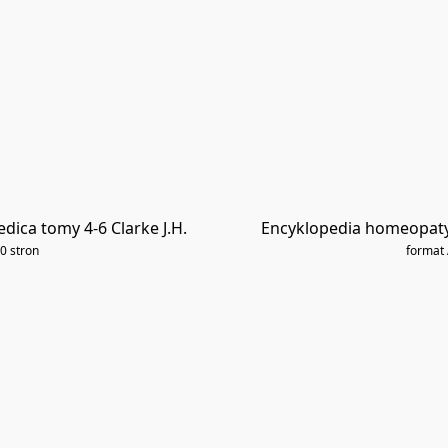
ica tomy 4-6 Clarke J.H.
Encyklopedia homeopatyc
0 stron
format 