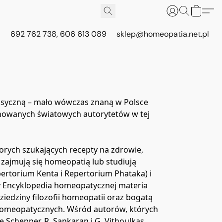
692 762 738, 606 613 089
sklep@homeopatia.net.pl
syczną – mało wówczas znaną w Polsce 
nowanych światowych autorytetów w tej 
orych szukających recepty na zdrowie, 
ajmują się homeopatią lub studiują 
ertorium Kenta i Repertorium Phataka) i 
 Encyklopedia homeopatycznej materia 
edziny filozofii homeopatii oraz bogatą 
homeopatycznych. Wśród autorów, których 
e Schepper, R. Sankaran i G. Vithoulkas.
