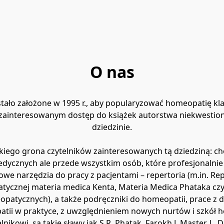
O nas
ło założone w 1995 r., aby popularyzować homeopatię kla
m zainteresowanym dostęp do książek autorstwa niekwestio
dziedzinie.

kiego grona czytelników zainteresowanych tą dziedziną: ch
cznych ale przede wszystkim osób, które profesjonalnie z
e narzędzia do pracy z pacjentami – repertoria (m.in. Rep
tycznej materia medica Kenta, Materia Medica Phataka czy
atycznych), a także podręczniki do homeopatii, prace z dzi
tii w praktyce, z uwzględnieniem nowych nurtów i szkół 
ikowi, są takie sławy jak S.R. Phatak, Farokh J. Master, L. D